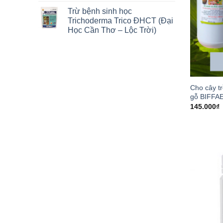
Trừ bệnh sinh học
Trichoderma Trico ĐHCT (Đại
Học Cần Thơ – Lộc Trời)
Cho cây t
gỗ BIFFAE
145.000
₫