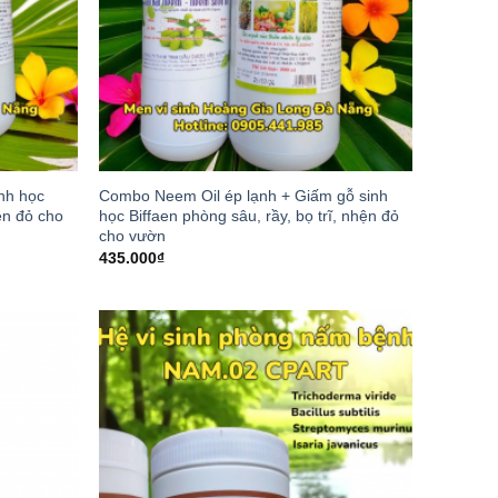
nh học
Combo Neem Oil ép lạnh + Giấm gỗ sinh
hện đỏ cho
học Biffaen phòng sâu, rầy, bọ trĩ, nhện đỏ
cho vườn
435.000
₫