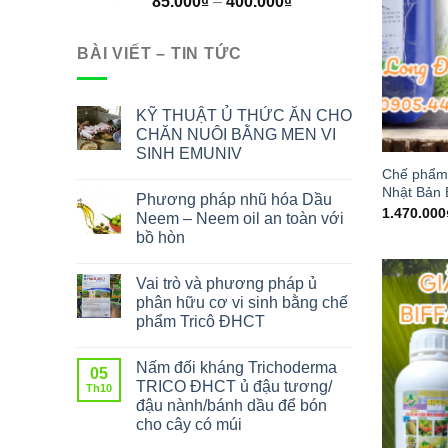
85.000
₫
–
400.000
₫
BÀI VIẾT – TIN TỨC
KỸ THUẬT Ủ THỨC ĂN CHO
CHĂN NUÔI BẰNG MEN VI
SINH EMUNIV
Chế phẩm 
Nhật Bản 
Phương pháp nhũ hóa Dầu
1.470.000
Neem – Neem oil an toàn với
bồ hòn
Vai trò và phương pháp ủ
phân hữu cơ vi sinh bằng chế
phẩm Tricô ĐHCT
Nấm đối kháng Trichoderma
05
TRICO ĐHCT ủ đậu tương/
Th10
đậu nành/bánh dầu để bón
cho cây có múi