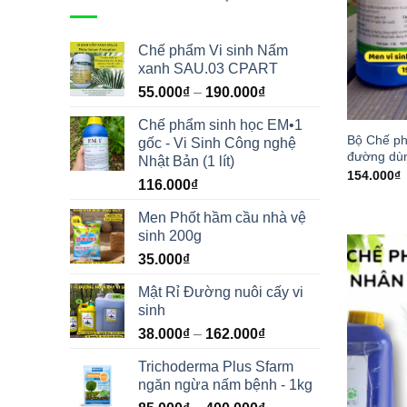
Chế phẩm Vi sinh Nấm
xanh SAU.03 CPART
55.000
₫
–
190.000
₫
Chế phẩm sinh học EM•1
Bộ Chế ph
gốc - Vi Sinh Công nghệ
đường dùn
Nhật Bản (1 lít)
154.000
₫
116.000
₫
Men Phốt hầm cầu nhà vệ
sinh 200g
35.000
₫
Mật Rỉ Đường nuôi cấy vi
sinh
38.000
₫
–
162.000
₫
Trichoderma Plus Sfarm
ngăn ngừa nấm bệnh - 1kg