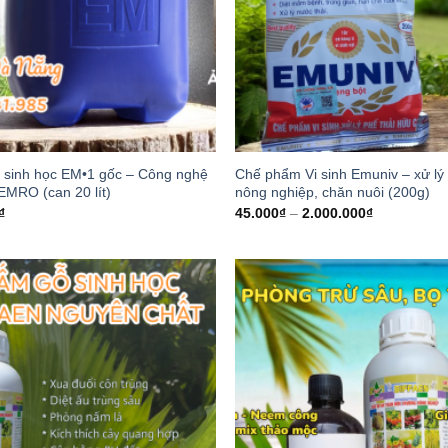
sinh học EM•1 gốc – Công nghệ
Chế phẩm Vi sinh Emuniv – xử lý 
EMRO (can 20 lít)
nông nghiệp, chăn nuôi (200g)
₫
45.000
₫
–
2.000.000
₫