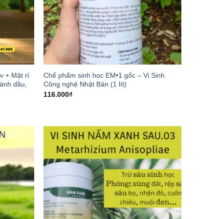
v + Mật rỉ
Chế phẩm sinh học EM•1 gốc – Vi Sinh
ánh dầu,
Công nghệ Nhật Bản (1 lít)
116.000
₫