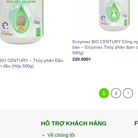
Enzymes BIO CENTURY Công ng
bản – Enzymes Thủy phân đạm c
500g)
220.000
₫
BIO CENTURY – Thủy phân Đậu
h dầu (Hộp 500g)
1
2
HỖ TRỢ KHÁCH HÀNG
Về chúng tôi