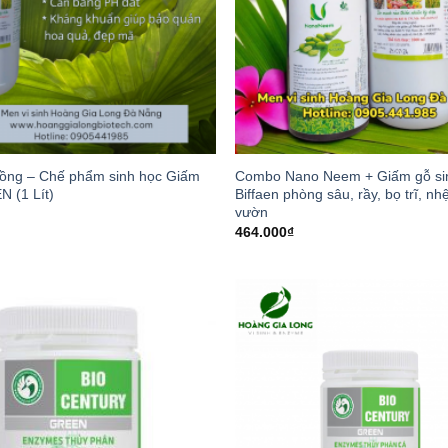
rồng – Chế phẩm sinh học Giấm
Combo Nano Neem + Giấm gỗ si
N (1 Lít)
Biffaen phòng sâu, rầy, bọ trĩ, n
vườn
464.000
₫