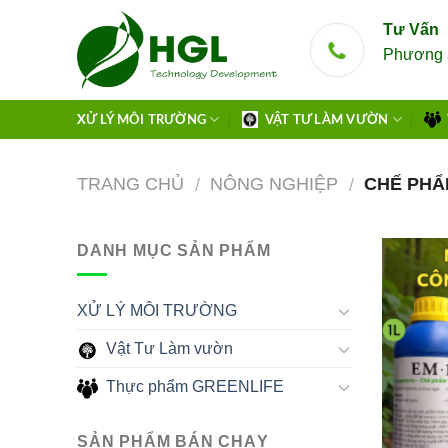
Skip
Tư Vấn
to
Phương 
content
XỬ LÝ MÔI TRƯỜNG
VẬT TƯ LÀM VƯỜN
TRANG CHỦ
NÔNG NGHIỆP
CHẾ PHẨ
/
/
DANH MỤC SẢN PHẨM
XỬ LÝ MÔI TRƯỜNG
Vật Tư Làm vườn
Thực phẩm GREENLIFE
SẢN PHẨM BÁN CHẠY