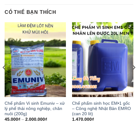
CÓ THỂ BẠN THÍCH
Chế phẩm Vi sinh Emuniv – xử
Chế phẩm sinh học EM•1 gốc
lý phế thải nông nghiệp, chăn
– Công nghệ Nhật Bản EMRO
nuôi (200g)
(can 20 lít)
45.000
₫
–
2.000.000
₫
1.470.000
₫