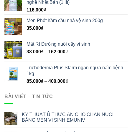
nghệ Nhật Bản (1 lít)
116.000
₫
Men Phốt hầm cầu nhà vệ sinh 200g
35.000
₫
Mật Rỉ Đường nuôi cấy vi sinh
38.000
₫
–
162.000
₫
Trichoderma Plus Sfarm ngăn ngừa nấm bệnh -
1kg
85.000
₫
–
400.000
₫
BÀI VIẾT – TIN TỨC
KỸ THUẬT Ủ THỨC ĂN CHO CHĂN NUÔI
BẰNG MEN VI SINH EMUNIV