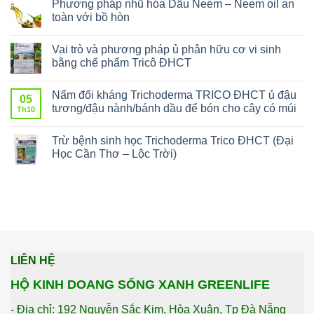
Phương pháp nhũ hóa Dầu Neem – Neem oil an
toàn với bồ hòn
Vai trò và phương pháp ủ phân hữu cơ vi sinh
bằng chế phẩm Tricô ĐHCT
Nấm đối kháng Trichoderma TRICO ĐHCT ủ đậu
05
tương/đậu nành/bánh dầu để bón cho cây có múi
Th10
Trừ bệnh sinh học Trichoderma Trico ĐHCT (Đại
Học Cần Thơ – Lộc Trời)
LIÊN HỆ
HỘ KINH DOANG SỐNG XANH GREENLIFE
- Địa chỉ: 192 Nguyễn Sắc Kim, Hòa Xuân, Tp Đà Nẵng