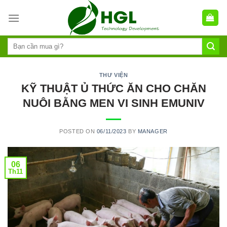
Skip
to
content
THƯ VIỆN
KỸ THUẬT Ủ THỨC ĂN CHO CHĂN
NUÔI BẰNG MEN VI SINH EMUNIV
POSTED ON
06/11/2023
BY
MANAGER
06
Th11