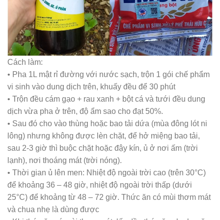
Cách làm:
• Pha 1L mật rỉ đường với nước sạch, trộn 1 gói chế phẩm
vi sinh vào dung dịch trên, khuấy đều để 30 phút
• Trộn đều cám gạo + rau xanh + bột cá và tưới đều dung
dịch vừa pha ở trên, độ ẩm sao cho đạt 50%.
• Sau đó cho vào thùng hoặc bao tải dứa (mùa đông lót ni
lông) nhưng không được lèn chặt, để hở miệng bao tải,
sau 2-3 giờ thì buộc chặt hoặc đậy kín, ủ ở nơi ấm (trời
lạnh), nơi thoáng mát (trời nóng).
• Thời gian ủ lên men: Nhiệt độ ngoài trời cao (trên 30°C)
để khoảng 36 – 48 giờ, nhiệt độ ngoài trời thấp (dưới
25°C) để khoảng từ 48 – 72 giờ. Thức ăn có mùi thơm mát
và chua nhẹ là dùng được