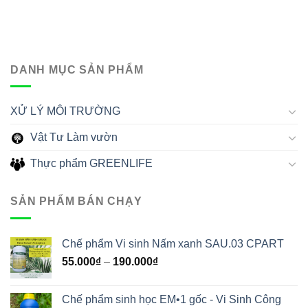
DANH MỤC SẢN PHẨM
XỬ LÝ MÔI TRƯỜNG
Vật Tư Làm vườn
Thực phẩm GREENLIFE
SẢN PHẨM BÁN CHẠY
Chế phẩm Vi sinh Nấm xanh SAU.03 CPART
55.000
₫
–
190.000
₫
Chế phẩm sinh học EM•1 gốc - Vi Sinh Công