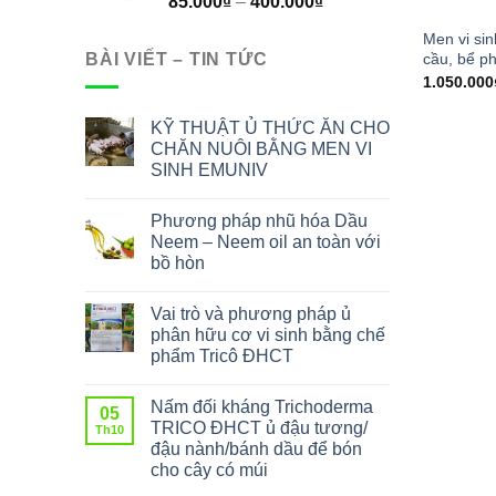
85.000
₫
–
400.000
₫
Men vi si
BÀI VIẾT – TIN TỨC
cầu, bể ph
1.050.000
KỸ THUẬT Ủ THỨC ĂN CHO
CHĂN NUÔI BẰNG MEN VI
SINH EMUNIV
Phương pháp nhũ hóa Dầu
Neem – Neem oil an toàn với
bồ hòn
Vai trò và phương pháp ủ
phân hữu cơ vi sinh bằng chế
phẩm Tricô ĐHCT
Nấm đối kháng Trichoderma
05
TRICO ĐHCT ủ đậu tương/
Th10
đậu nành/bánh dầu để bón
cho cây có múi