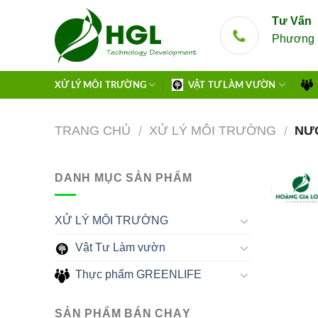
Skip
Tư Vấn
to
Phương 
content
XỬ LÝ MÔI TRƯỜNG
VẬT TƯ LÀM VƯỜN
TRANG CHỦ
XỬ LÝ MÔI TRƯỜNG
NƯỚ
/
/
DANH MỤC SẢN PHẨM
XỬ LÝ MÔI TRƯỜNG
Vật Tư Làm vườn
Thực phẩm GREENLIFE
SẢN PHẨM BÁN CHẠY