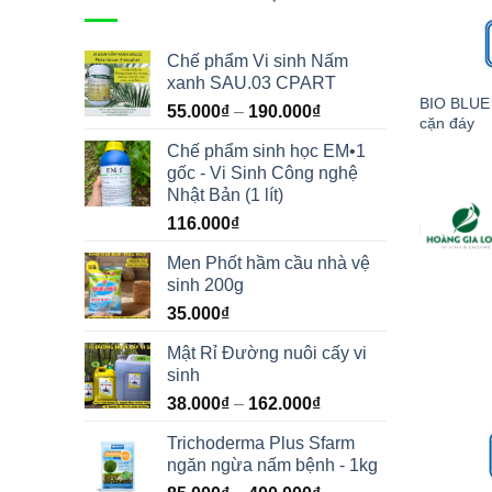
Chế phẩm Vi sinh Nấm
xanh SAU.03 CPART
BIO BLUE 
55.000
₫
–
190.000
₫
cặn đáy
Chế phẩm sinh học EM•1
gốc - Vi Sinh Công nghệ
Nhật Bản (1 lít)
116.000
₫
Men Phốt hầm cầu nhà vệ
sinh 200g
35.000
₫
Mật Rỉ Đường nuôi cấy vi
sinh
38.000
₫
–
162.000
₫
Trichoderma Plus Sfarm
ngăn ngừa nấm bệnh - 1kg