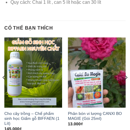
Quy cách: Chai 1 lít , can 5 lít hoặc can 30 lít
CÓ THỂ BẠN THÍCH
Cho cây trồng – Chế phẩm
Phân bón vi lượng CANXI BO
sinh học Giấm gỗ BIFFAEN (1
MAGIE (Gói 25ml)
Lít)
13.000
₫
145.000
₫