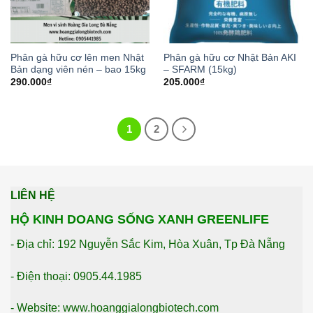
Phân gà hữu cơ lên men Nhật
Phân gà hữu cơ Nhật Bản AKI
Bản dạng viên nén – bao 15kg
– SFARM (15kg)
290.000
₫
205.000
₫
1
2
LIÊN HỆ
HỘ KINH DOANG SỐNG XANH GREENLIFE
- Địa chỉ: 192 Nguyễn Sắc Kim, Hòa Xuân, Tp Đà Nẵng
- Điện thoại: 0905.44.1985
- Website: www.hoanggialongbiotech.com