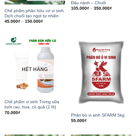
Đậu nành – Chuối
105.000
₫
–
350.000
₫
Chế phẩm phân hữu cơ vi sinh
Dịch chuối tạo ngọt tự nhiên
45.000
₫
–
150.000
₫
HẾT HÀNG
Chế phẩm vi sinh Trứng sữa
tưới rau, hoa, củ quả (1 lít)
70.000
₫
Phân bò vi sinh SFARM 5kg
55.000
₫