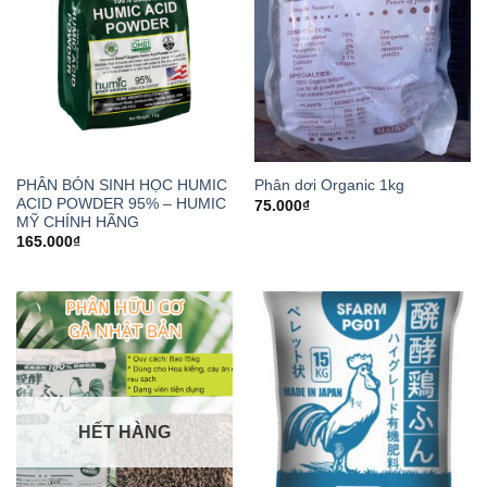
PHÂN BÓN SINH HỌC HUMIC
Phân dơi Organic 1kg
ACID POWDER 95% – HUMIC
75.000
₫
MỸ CHÍNH HÃNG
165.000
₫
HẾT HÀNG