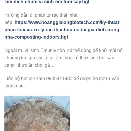
lam-dich-chuoi-vi-sinh-em-tuoi-cay.hgl
Hướng dẫn ủ phân từ rác thải nhà
bếp:
https://www.hoanggialongbiotech.com/ky-thuat-
phan-loai-va-xu-ly-rac-thai-huu-co-tai-gia-dinh-trong-
nha-composting-indoors.hgl
Ngoài ra, vi sinh Emuniv còn có thể dùng để khử mùi hôi
chuồng trại gia súc, gia cầm, hoặc ủ thức ăn cho sâu
canxi, thức ăn cho gà…
Liên hệ hotline zalo 0905441985 để được hỗ trợ tư vấn
thêm nhé.