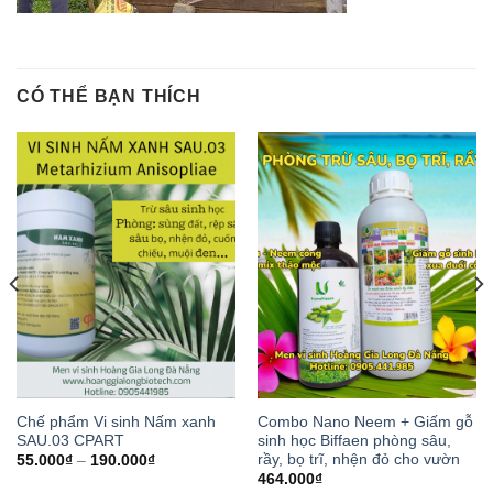
CÓ THỂ BẠN THÍCH
Chế phẩm Vi sinh Nấm xanh
Combo Nano Neem + Giấm gỗ
SAU.03 CPART
sinh học Biffaen phòng sâu,
rầy, bọ trĩ, nhện đỏ cho vườn
55.000
₫
–
190.000
₫
464.000
₫