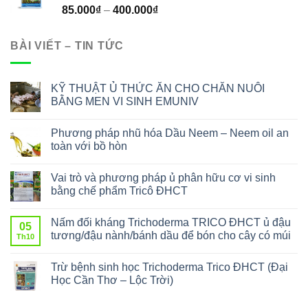
85.000
₫
–
400.000
₫
BÀI VIẾT – TIN TỨC
KỸ THUẬT Ủ THỨC ĂN CHO CHĂN NUÔI
BẰNG MEN VI SINH EMUNIV
Phương pháp nhũ hóa Dầu Neem – Neem oil an
toàn với bồ hòn
Vai trò và phương pháp ủ phân hữu cơ vi sinh
bằng chế phẩm Tricô ĐHCT
Nấm đối kháng Trichoderma TRICO ĐHCT ủ đậu
05
tương/đậu nành/bánh dầu để bón cho cây có múi
Th10
Trừ bệnh sinh học Trichoderma Trico ĐHCT (Đại
Học Cần Thơ – Lộc Trời)