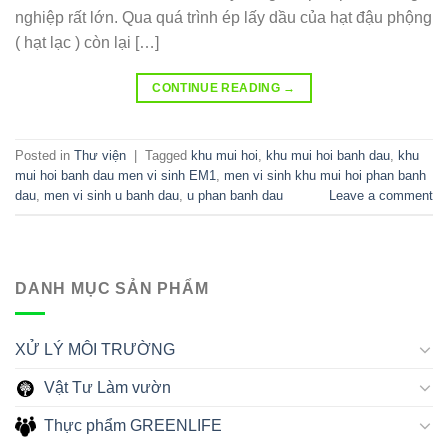
nghiệp rất lớn. Qua quá trình ép lấy dầu của hạt đậu phộng
( hạt lạc ) còn lại […]
CONTINUE READING
→
Posted in
Thư viện
|
Tagged
khu mui hoi
,
khu mui hoi banh dau
,
khu
mui hoi banh dau men vi sinh EM1
,
men vi sinh khu mui hoi phan banh
dau
,
men vi sinh u banh dau
,
u phan banh dau
Leave a comment
DANH MỤC SẢN PHẨM
XỬ LÝ MÔI TRƯỜNG
Vật Tư Làm vườn
Thực phẩm GREENLIFE