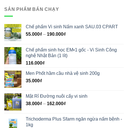
SẢN PHẨM BÁN CHẠY
Chế phẩm Vi sinh Nấm xanh SAU.03 CPART
55.000
₫
–
190.000
₫
Chế phẩm sinh học EM•1 gốc - Vi Sinh Công
nghệ Nhật Bản (1 lít)
116.000
₫
Men Phốt hầm cầu nhà vệ sinh 200g
35.000
₫
Mật Rỉ Đường nuôi cấy vi sinh
38.000
₫
–
162.000
₫
Trichoderma Plus Sfarm ngăn ngừa nấm bệnh -
1kg