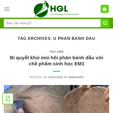
Skip
to
content
TAG ARCHIVES:
U PHAN BANH DAU
THƯ VIỆN
Bí quyết khử mùi hôi phân bánh dầu với
chế phẩm sinh học EM1
POSTED ON
14/07/2019
BY
MANAGER
14
Th7