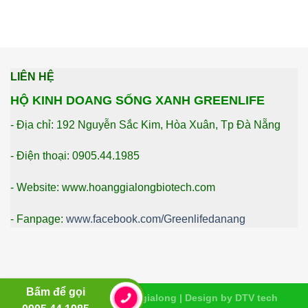
LIÊN HỆ
HỘ KINH DOANG SỐNG XANH GREENLIFE
- Địa chỉ: 192 Nguyễn Sắc Kim, Hòa Xuân, Tp Đà Nẵng
- Điện thoại: 0905.44.1985
- Website: www.hoanggialongbiotech.com
- Fanpage:
www.facebook.com/Greenlifedanang
Bấm để gọi
Copyright 2026 ©
Hoanggialong | Design by DTV tech