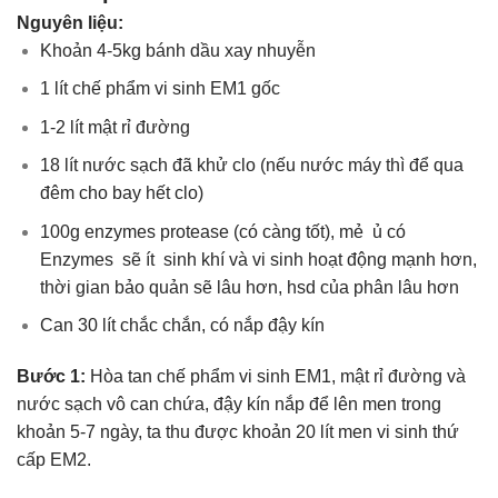
Nguyên liệu:
Khoản 4-5kg bánh dầu xay nhuyễn
1 lít chế phẩm vi sinh EM1 gốc
1-2 lít mật rỉ đường
18 lít nước sạch đã khử clo (nếu nước máy thì để qua
đêm cho bay hết clo)
100g enzymes protease (có càng tốt), mẻ ủ có
Enzymes sẽ ít sinh khí và vi sinh hoạt động mạnh hơn,
thời gian bảo quản sẽ lâu hơn, hsd của phân lâu hơn
Can 30 lít chắc chắn, có nắp đậy kín
Bước 1:
Hòa tan chế phẩm vi sinh EM1, mật rỉ đường và
nước sạch vô can chứa, đậy kín nắp để lên men trong
khoản 5-7 ngày, ta thu được khoản 20 lít men vi sinh thứ
cấp EM2.