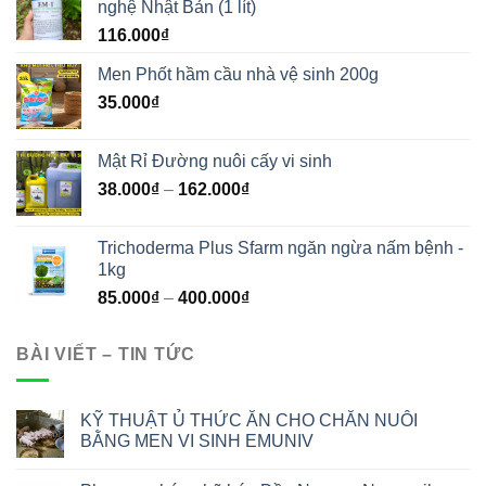
nghệ Nhật Bản (1 lít)
116.000
₫
Men Phốt hầm cầu nhà vệ sinh 200g
35.000
₫
Mật Rỉ Đường nuôi cấy vi sinh
38.000
₫
–
162.000
₫
Trichoderma Plus Sfarm ngăn ngừa nấm bệnh -
1kg
85.000
₫
–
400.000
₫
BÀI VIẾT – TIN TỨC
KỸ THUẬT Ủ THỨC ĂN CHO CHĂN NUÔI
BẰNG MEN VI SINH EMUNIV