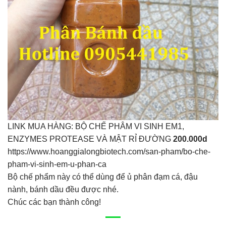
LINK MUA HÀNG: BỘ CHẾ PHÂM VI SINH EM1,
ENZYMES PROTEASE VÀ MẬT RỈ ĐƯỜNG
200.000d
https://www.hoanggialongbiotech.com/san-pham/bo-che-
pham-vi-sinh-em-u-phan-ca
Bộ chế phẩm này có thể dùng để ủ phân đạm cá, đậu
nành, bánh dầu đều được nhé.
Chúc các bạn thành công!