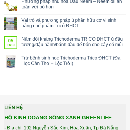
Phương pháp nhũ hóa Dầu Neem – Neem oil an
toàn với bồ hòn
Vai trò và phương pháp ủ phân hữu cơ vi sinh
bằng chế phẩm Tricô ĐHCT
Nấm đối kháng Trichoderma TRICO ĐHCT ủ đậu
05
tương/đậu nành/bánh dầu để bón cho cây có múi
Th10
Trừ bệnh sinh học Trichoderma Trico ĐHCT (Đại
Học Cần Thơ – Lộc Trời)
LIÊN HỆ
HỘ KINH DOANG SỐNG XANH GREENLIFE
- Địa chỉ: 192 Nguyễn Sắc Kim, Hòa Xuân, Tp Đà Nẵng