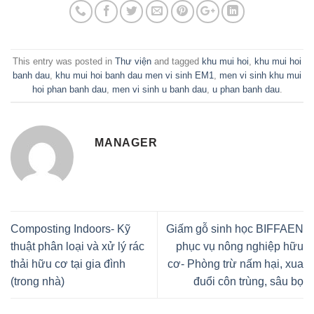
This entry was posted in
Thư viện
and tagged
khu mui hoi
,
khu mui hoi
banh dau
,
khu mui hoi banh dau men vi sinh EM1
,
men vi sinh khu mui
hoi phan banh dau
,
men vi sinh u banh dau
,
u phan banh dau
.
MANAGER
Composting Indoors- Kỹ
Giấm gỗ sinh học BIFFAEN
thuật phân loại và xử lý rác
phục vụ nông nghiệp hữu
thải hữu cơ tại gia đình
cơ- Phòng trừ nấm hại, xua
(trong nhà)
đuổi côn trùng, sâu bọ