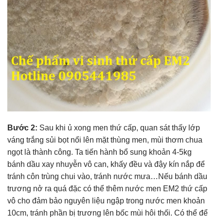
Bước 2:
Sau khi ủ xong men thứ cấp, quan sát thấy lớp
váng trắng sủi bọt nổi lên mặt thùng men, mùi thơm chua
ngọt là thành công. Ta
tiến hành bổ sung khoản 4-5kg
bánh dầu xay nhuyễn vô can, khấy đều và đậy kín nắp để
tránh côn trùng chui vào, tránh nước mưa…Nếu bánh dầu
trương nở ra quá đặc có thể thêm nước men EM2 thứ cấp
vô cho đảm bảo nguyên liệu ngập trong nước men khoản
10cm, tránh phần bị trương lên bốc mùi hôi thối. Có thể để