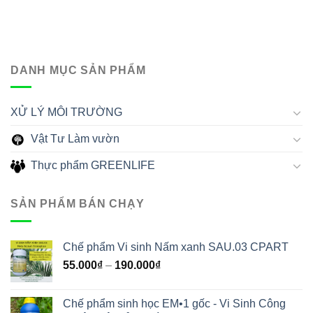
DANH MỤC SẢN PHẨM
XỬ LÝ MÔI TRƯỜNG
Vật Tư Làm vườn
Thực phẩm GREENLIFE
SẢN PHẨM BÁN CHẠY
Chế phẩm Vi sinh Nấm xanh SAU.03 CPART
55.000
₫
–
190.000
₫
Chế phẩm sinh học EM•1 gốc - Vi Sinh Công