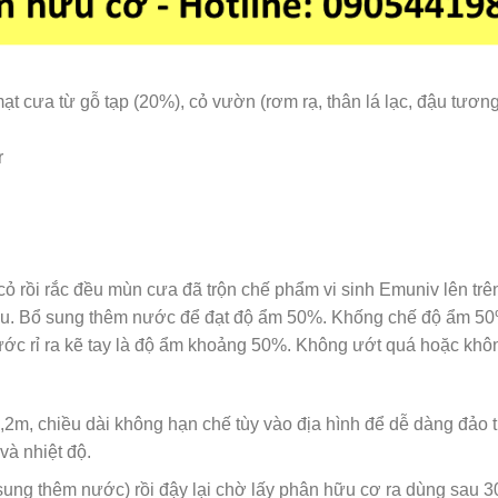
ạt cưa từ gỗ tạp (20%), cỏ vườn (rơm rạ, thân lá lạc, đậu tươn
r
ỏ rồi rắc đều mùn cưa đã trộn chế phẩm vi sinh Emuniv lên trên
liệu. Bổ sung thêm nước để đạt độ ẩm 50%. Khống chế độ ẩm 5
ước rỉ ra kẽ tay là độ ẩm khoảng 50%. Không ướt quá hoặc khô
,2m, chiều dài không hạn chế tùy vào địa hình để dễ dàng đảo t
à nhiệt độ.
ung thêm nước) rồi đậy lại chờ lấy phân hữu cơ ra dùng sau 3