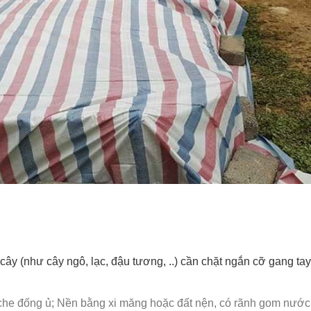
 cây (như cây ngô, lạc, đậu tương, ..) cần chặt ngắn cỡ gang ta
 che đống ủ; Nền bằng xi măng hoặc đất nện, có rãnh gom nước