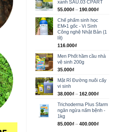
xanh SAU.03 CPART
55.000
₫
–
190.000
₫
Chế phẩm sinh học
EM•1 gốc - Vi Sinh
Công nghệ Nhật Bản (1
lít)
116.000
₫
Men Phốt hầm cầu nhà
vệ sinh 200g
35.000
₫
Mật Rỉ Đường nuôi cấy
vi sinh
38.000
₫
–
162.000
₫
Trichoderma Plus Sfarm
ngăn ngừa nấm bệnh -
1kg
85.000
₫
–
400.000
₫