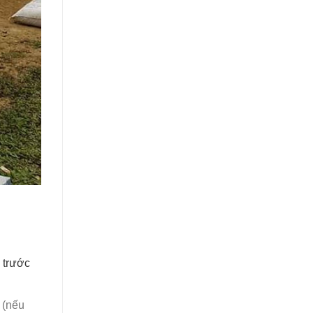
y trước
 (nếu