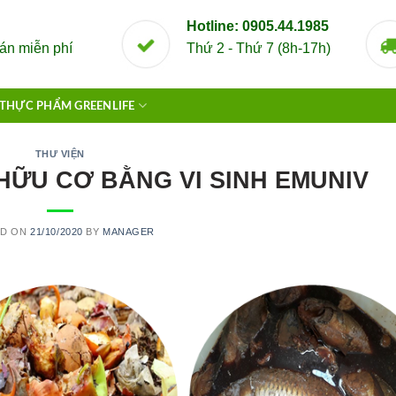
Hotline: 0905.44.1985
án miễn phí
Thứ 2 - Thứ 7 (8h-17h)
THỰC PHẨM GREENLIFE
THƯ VIỆN
HỮU CƠ BẰNG VI SINH EMUNIV
ED ON
21/10/2020
BY
MANAGER