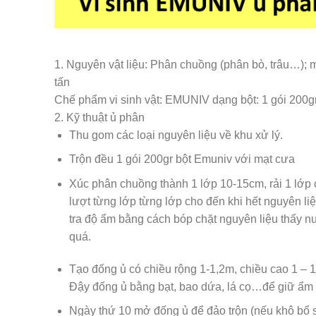
1. Nguyên vật liệu: Phân chuồng (phân bò, trâu…); m
tấn
Chế phẩm vi sinh vật: EMUNIV dạng bột: 1 gói 200g
2. Kỹ thuật ủ phân
Thu gom các loại nguyên liệu về khu xử lý.
Trộn đều 1 gói 200gr bột Emuniv với mạt cưa
Xúc phân chuồng thành 1 lớp 10-15cm, rải 1 lớp c
lượt từng lớp từng lớp cho đến khi hết nguyên 
tra độ ẩm bằng cách bóp chặt nguyên liệu thấy n
quá.
Tạo đống ủ có chiều rộng 1-1,2m, chiều cao 1 – 1
Đậy đống ủ bằng bạt, bao dứa, lá cọ…để giữ ẩm v
Ngày thứ 10 mở đống ủ để đảo trộn (nếu khô bổ s