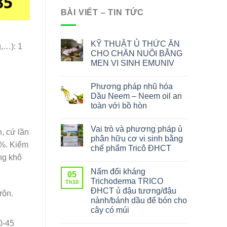
BÀI VIẾT – TIN TỨC
KỸ THUẬT Ủ THỨC ĂN
g,…): 1
CHO CHĂN NUÔI BẰNG
MEN VI SINH EMUNIV
Phương pháp nhũ hóa
Dầu Neem – Neem oil an
toàn với bồ hòn
Vai trò và phương pháp ủ
, cứ lần
phân hữu cơ vi sinh bằng
0%. Kiểm
chế phẩm Tricô ĐHCT
ng khô
Nấm đối kháng
05
Trichoderma TRICO
Th10
ĐHCT ủ đậu tương/đậu
rộn.
nành/bánh dầu để bón cho
cây có múi
0-45