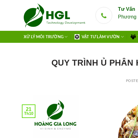
Skip
Tư Vấn
to
Phương 
content
XỬ LÝ MÔI TRƯỜNG
VẬT TƯ LÀM VƯỜN
QUY TRÌNH Ủ PHÂN 
POST
21
Th10