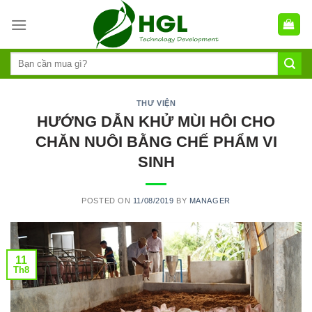
Skip
to
content
THƯ VIỆN
HƯỚNG DẪN KHỬ MÙI HÔI CHO
CHĂN NUÔI BẰNG CHẾ PHẨM VI
SINH
POSTED ON
11/08/2019
BY
MANAGER
11
Th8