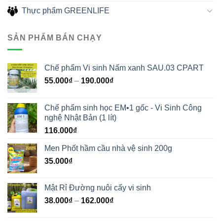
Thực phẩm GREENLIFE
SẢN PHẨM BÁN CHẠY
Chế phẩm Vi sinh Nấm xanh SAU.03 CPART
55.000
₫
–
190.000
₫
Chế phẩm sinh học EM•1 gốc - Vi Sinh Công
nghệ Nhật Bản (1 lít)
116.000
₫
Men Phốt hầm cầu nhà vệ sinh 200g
35.000
₫
Mật Rỉ Đường nuôi cấy vi sinh
38.000
₫
–
162.000
₫