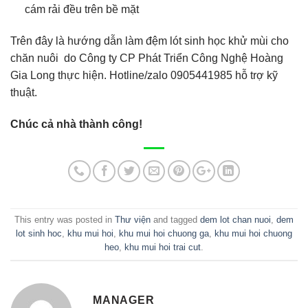
cám rải đều trên bề mặt
Trên đây là hướng dẫn làm đệm lót sinh học khử mùi cho
chăn nuôi do Công ty CP Phát Triển Công Nghệ Hoàng
Gia Long thực hiện. Hotline/zalo 0905441985 hỗ trợ kỹ
thuật.
Chúc cả nhà thành công!
This entry was posted in
Thư viện
and tagged
dem lot chan nuoi
,
dem
lot sinh hoc
,
khu mui hoi
,
khu mui hoi chuong ga
,
khu mui hoi chuong
heo
,
khu mui hoi trai cut
.
MANAGER