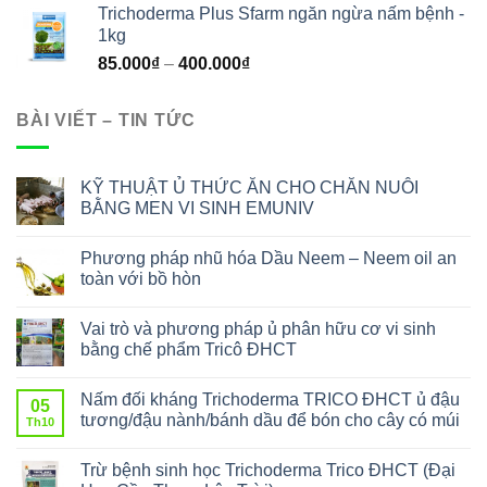
Trichoderma Plus Sfarm ngăn ngừa nấm bệnh -
1kg
85.000
₫
–
400.000
₫
BÀI VIẾT – TIN TỨC
KỸ THUẬT Ủ THỨC ĂN CHO CHĂN NUÔI
BẰNG MEN VI SINH EMUNIV
Phương pháp nhũ hóa Dầu Neem – Neem oil an
toàn với bồ hòn
Vai trò và phương pháp ủ phân hữu cơ vi sinh
bằng chế phẩm Tricô ĐHCT
Nấm đối kháng Trichoderma TRICO ĐHCT ủ đậu
05
tương/đậu nành/bánh dầu để bón cho cây có múi
Th10
Trừ bệnh sinh học Trichoderma Trico ĐHCT (Đại