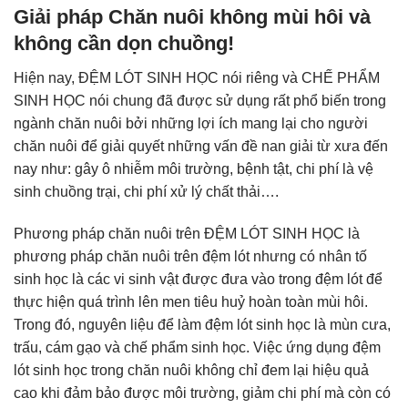
Giải pháp Chăn nuôi không mùi hôi và
không cần dọn chuồng!
Hiện nay, ĐỆM LÓT SINH HỌC nói riêng và CHẾ PHẨM
SINH HỌC nói chung đã được sử dụng rất phổ biến trong
ngành chăn nuôi bởi những lợi ích mang lại cho người
chăn nuôi để giải quyết những vấn đề nan giải từ xưa đến
nay như: gây ô nhiễm môi trường, bệnh tật, chi phí là vệ
sinh chuồng trại, chi phí xử lý chất thải….
Phương pháp chăn nuôi trên ĐỆM LÓT SINH HỌC là
phương pháp chăn nuôi trên đệm lót nhưng có nhân tố
sinh học là các vi sinh vật được đưa vào trong đệm lót để
thực hiện quá trình lên men tiêu huỷ hoàn toàn mùi hôi.
Trong đó, nguyên liệu để làm đệm lót sinh học là mùn cưa,
trấu, cám gạo và chế phẩm sinh học. Việc ứng dụng đệm
lót sinh học trong chăn nuôi không chỉ đem lại hiệu quả
cao khi đảm bảo được môi trường, giảm chi phí mà còn có