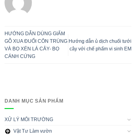
HƯỚNG DẪN DÙNG GIẤM
GỖ XUA ĐUỔI CÔN TRÙNG
Hướng dẫn ủ dịch chuối tưới
VÀ BỌ XÉN LÁ CÂY- BỌ
cây với chế phẩm vi sinh EM
CÁNH CỨNG
DANH MỤC SẢN PHẨM
XỬ LÝ MÔI TRƯỜNG
Vật Tư Làm vườn