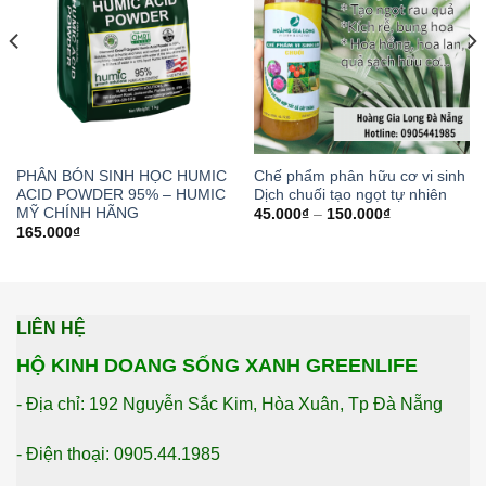
PHÂN BÓN SINH HỌC HUMIC
Chế phẩm phân hữu cơ vi sinh
ACID POWDER 95% – HUMIC
Dịch chuối tạo ngọt tự nhiên
MỸ CHÍNH HÃNG
45.000
₫
–
150.000
₫
165.000
₫
LIÊN HỆ
HỘ KINH DOANG SỐNG XANH GREENLIFE
- Địa chỉ: 192 Nguyễn Sắc Kim, Hòa Xuân, Tp Đà Nẵng
- Điện thoại: 0905.44.1985