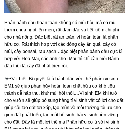
Phân bánh dầu hoàn toàn không có mùi hôi, mà có mùi
thơm chua ngọt lên men, rất đậm đặc và tiết kiệm chi phí
cho nhà nông. Đặc biệt rất an toàn, vì hoàn toàn là phân
hữu cơ. Rất thích hợp với các dòng cây ăn quả, cây có
múi, cây bonsai, rau sạch…đặc biệt phân bánh dầu cực kì
hợp với Hoa Mai, các anh chơi Mai thì chỉ cần mỗi Bánh
dầu thôi là cây đã phát triển rồi.
Đặc biệt: Bí quyết là ủ bánh dầu với chế phẩm vi sinh
EM1 sẽ giúp phân hủy hoàn toàn chất hữu cơ khó tiêu
thành dễ hấp thụ, khử mùi hôi thối.…Vi sinh EM khi tưới
cho vườn sẽ giúp bổ sung hàng tỉ vi sinh vật có lợi cho đất
giúp cải tạo đất tơi xốp, tạo mùn và môi trường tối ưu cho
giun đất phát triển, tạo một hệ sinh thái vi sinh bền vững
cho đất. Đây là một lợi thế mà Phân hữu cơ ủ với vi sinh