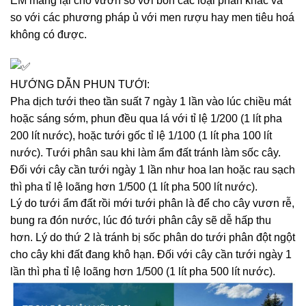
EM mang lại cho vườn so với bón các loại phân khác và
so với các phương pháp ủ với men rượu hay men tiêu hoá
không có được.
HƯỚNG DẪN PHUN TƯỚI:
Pha dịch tưới theo tần suất 7 ngày 1 lần vào lúc chiều mát
hoặc sáng sớm, phun đều qua lá với tỉ lệ 1/200 (1 lít pha
200 lít nước), hoặc tưới gốc tỉ lệ 1/100 (1 lít pha 100 lít
nước). Tưới phân sau khi làm ẩm đất tránh làm sốc cây.
Đối với cây cần tưới ngày 1 lần như hoa lan hoặc rau sạch
thì pha tỉ lệ loãng hơn 1/500 (1 lít pha 500 lít nước).
Lý do tưới ẩm đất rồi mới tưới phân là để cho cây vươn rễ,
bung ra đón nước, lúc đó tưới phân cây sẽ dễ hấp thu
hơn. Lý do thứ 2 là tránh bị sốc phân do tưới phân đột ngột
cho cây khi đất đang khô hạn. Đối với cây cần tưới ngày 1
lần thì pha tỉ lệ loãng hơn 1/500 (1 lít pha 500 lít nước).