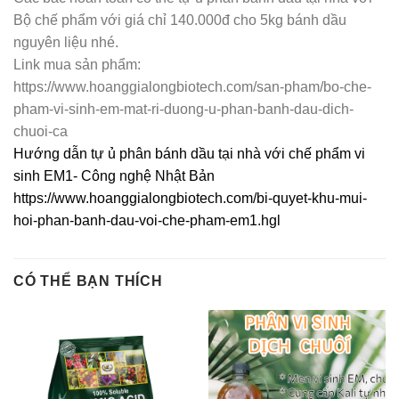
Bộ chế phẩm với giá chỉ 140.000đ cho 5kg bánh dầu
nguyên liệu nhé.
Link mua sản phẩm:
https://www.hoanggialongbiotech.com/san-pham/bo-che-
pham-vi-sinh-em-mat-ri-duong-u-phan-banh-dau-dich-
chuoi-ca
Hướng dẫn tự ủ phân bánh dầu tại nhà với chế phẩm vi
sinh EM1- Công nghệ Nhật Bản
https://www.hoanggialongbiotech.com/bi-quyet-khu-mui-
hoi-phan-banh-dau-voi-che-pham-em1.hgl
CÓ THỂ BẠN THÍCH