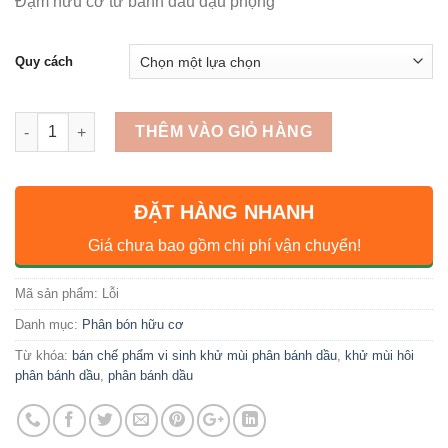
Đạm hữu cơ từ bánh dầu đậu phộng
Quy cách
Số lượng
THÊM VÀO GIỎ HÀNG
ĐẶT HÀNG NHANH
Giá chưa bao gồm chi phí vận chuyển!
Mã sản phẩm:
Lỗi
Danh mục:
Phân bón hữu cơ
Từ khóa:
bán chế phẩm vi sinh khử mùi phân bánh dầu
,
khử mùi hôi
phân bánh dầu
,
phân bánh dầu