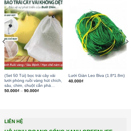
(Set 50 Túi) bọc trái cây vải
Lưới Giàn Leo Biva (1.8*1.8m)
lưới phòng ruồi vàng hút chích,
40.000
₫
sâu, chim, chuột cắn phá…
50.000
₫
–
90.000
₫
LIÊN HỆ