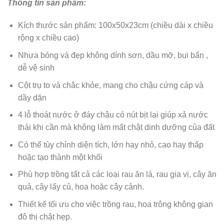
Thông tin sản phẩm:
Kích thước sản phẩm: 100x50x23cm (chiều dài x chiều
rộng x chiều cao)
Nhựa bóng và đẹp không dính sơn, dầu mỡ, bụi bẩn ,
dễ vệ sinh
Cột trụ to và chắc khỏe, mang cho chậu cứng cáp và
dầy dặn
4 lỗ thoát nước ở đáy chậu có nút bịt lại giúp xả nước
thải khi cần mà không làm mất chật dinh dưỡng của đất
Có thể tùy chỉnh diện tích, lớn hay nhỏ, cao hay thấp
hoặc tạo thành một khối
Phù hợp trồng tất cả các loại rau ăn lá, rau gia vị, cây ăn
quả, cây lấy củ, hoa hoặc cây cảnh.
Thiết kế tối ưu cho việc trồng rau, hoa trông không gian
đô thị chật hẹp.