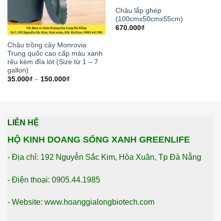
Chậu lắp ghép
(100cmx50cmx55cm)
670.000
₫
Chậu trồng cây Monrovia
Trung quốc cao cấp màu xanh
rêu kèm đĩa lót (Size từ 1 – 7
gallon)
35.000
₫
–
150.000
₫
LIÊN HỆ
HỘ KINH DOANG SỐNG XANH GREENLIFE
- Địa chỉ: 192 Nguyễn Sắc Kim, Hòa Xuân, Tp Đà Nẵng
- Điện thoại: 0905.44.1985
- Website: www.hoanggialongbiotech.com