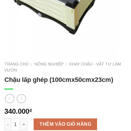
TRANG CHỦ
NÔNG NGHIỆP
KHAY CHẬU - VẬT TƯ LÀM
/
/
VƯỜN
Chậu lăp ghép (100cmx50cmx23cm)
340.000
₫
Số lượng
THÊM VÀO GIỎ HÀNG