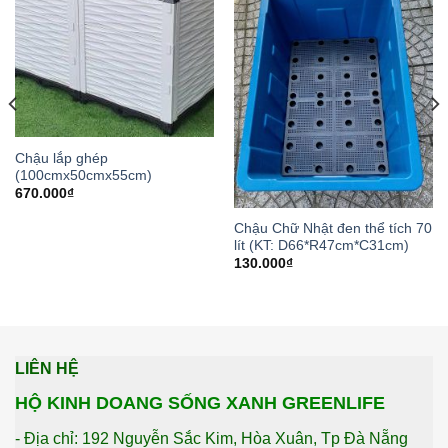
Chậu lắp ghép
(100cmx50cmx55cm)
670.000
₫
Chậu Chữ Nhật đen thể tích 70
lít (KT: D66*R47cm*C31cm)
130.000
₫
LIÊN HỆ
HỘ KINH DOANG SỐNG XANH GREENLIFE
- Địa chỉ: 192 Nguyễn Sắc Kim, Hòa Xuân, Tp Đà Nẵng