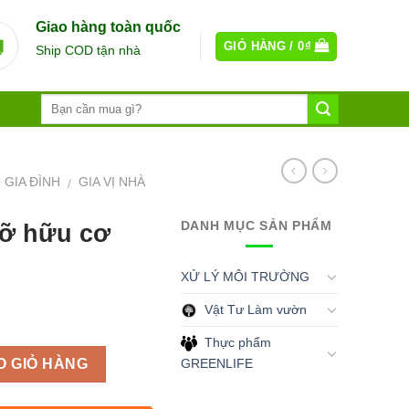
Giao hàng toàn quốc
GIỎ HÀNG /
0
₫
Ship COD tận nhà
 GIA ĐÌNH
GIA VỊ NHÀ
/
DANH MỤC SẢN PHẨM
vỡ hữu cơ
XỬ LÝ MÔI TRƯỜNG
Vật Tư Làm vườn
Thực phẩm
GREENLIFE
O GIỎ HÀNG