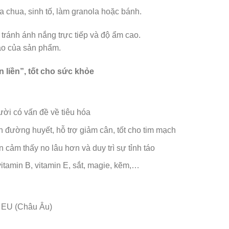
a chua, sinh tố, làm granola hoặc bánh.
 tránh ánh nắng trực tiếp và độ ẩm cao.
ào của sản phẩm.
liền”, tốt cho sức khỏe
ười có vấn đề về tiêu hóa
nh đường huyết, hỗ trợ giảm cân, tốt cho tim mạch
 cảm thấy no lâu hơn và duy trì sự tỉnh táo
vitamin B, vitamin E, sắt, magie, kẽm,…
 EU (Châu Âu)