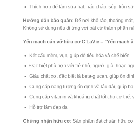
Thích hợp để làm sữa hạt, nấu cháo, súp, trộn sữ
Hướng dẫn bảo quản:
Để nơi khô ráo, thoáng mát,
Không sử dụng nếu dị ứng với bất cứ thành phần n
Yến mạch cán vỡ hữu cơ C’LaVie – “Yến mạch ăn 
Kết cấu mềm, vụn, giúp dễ tiêu hóa và chế biến
Đặc biệt phù hợp với trẻ nhỏ, người già, hoặc ng
Giàu chất xơ, đặc biệt là beta-glucan, giúp ổn đị
Cung cấp năng lượng ổn định và lâu dài, giúp bạn
Cung cấp vitamin và khoáng chất tốt cho cơ thể: 
Hỗ trợ làm đẹp da
Chứng nhận hữu cơ:
Sản phẩm đạt chuẩn hữu cơ