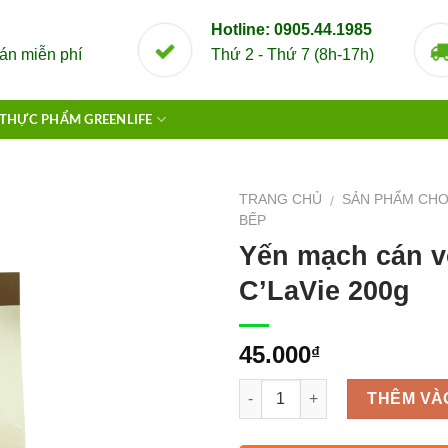
Hotline: 0905.44.1985
án miễn phí
Thứ 2 - Thứ 7 (8h-17h)
THỰC PHẨM GREENLIFE
TRANG CHỦ
SẢN PHẨM CHO
/
BẾP
Yến mạch cán 
C’LaVie 200g
45.000
₫
Số lượng
THÊM VÀ