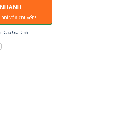
 NHANH
 phí vận chuyển!
m Cho Gia Đình