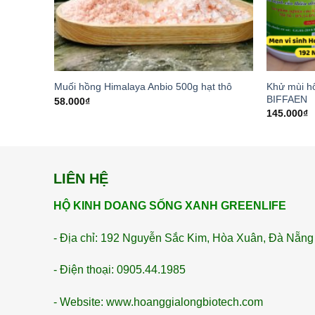
Khử mùi h
na Valley
Muối hồng Himalaya Anbio 500g hạt thô
BIFFAEN
58.000
₫
145.000
₫
LIÊN HỆ
HỘ KINH DOANG SỐNG XANH GREENLIFE
- Địa chỉ: 192 Nguyễn Sắc Kim, Hòa Xuân, Đà Nẵng
- Điện thoại: 0905.44.1985
- Website: www.hoanggialongbiotech.com