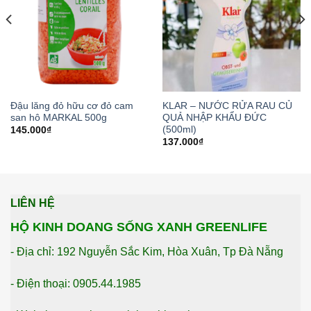
Đậu lăng đỏ hữu cơ đỏ cam
KLAR – NƯỚC RỬA RAU CỦ
san hô MARKAL 500g
QUẢ NHẬP KHẨU ĐỨC
(500ml)
145.000
₫
137.000
₫
LIÊN HỆ
HỘ KINH DOANG SỐNG XANH GREENLIFE
- Địa chỉ: 192 Nguyễn Sắc Kim, Hòa Xuân, Tp Đà Nẵng
- Điện thoại: 0905.44.1985