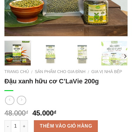
TRANG CHỦ
SẢN PHẨM CHO GIA ĐÌNH
GIA VỊ NHÀ BẾP
/
/
Đậu xanh hữu cơ C’LaVie 200g
48.000
45.000
₫
₫
Số lượng
THÊM VÀO GIỎ HÀNG