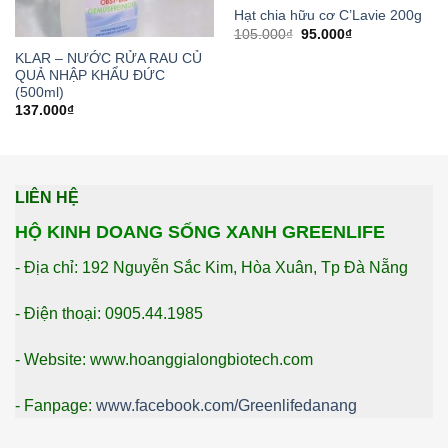
Hạt chia hữu cơ C’Lavie 200g
105.000
₫
95.000
₫
KLAR – NƯỚC RỬA RAU CỦ
QUẢ NHẬP KHẨU ĐỨC
(500ml)
137.000
₫
LIÊN HỆ
HỘ KINH DOANG SỐNG XANH GREENLIFE
- Địa chỉ: 192 Nguyễn Sắc Kim, Hòa Xuân, Tp Đà Nẵng
- Điện thoại: 0905.44.1985
- Website: www.hoanggialongbiotech.com
- Fanpage:
www.facebook.com/Greenlifedanang