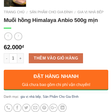
TRANG CHỦ
SẢN PHẨM CHO GIA ĐÌNH
GIA VỊ NHÀ BẾP
/
/
Muối hồng Himalaya Anbio 500g mịn
62.000
₫
Số lượng
THÊM VÀO GIỎ HÀNG
ĐẶT HÀNG NHANH
Giá chưa bao gồm chi phí vận chuyển!
Danh mục:
gia vị nhà bếp
,
Sản Phẩm Cho Gia Đình