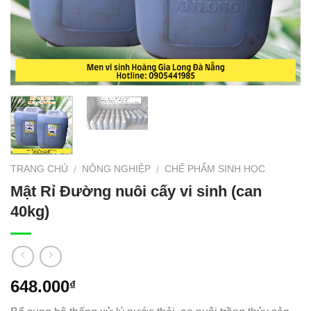
TRANG CHỦ
NÔNG NGHIỆP
CHẾ PHẨM SINH HỌC
/
/
Mật Rỉ Đường nuôi cấy vi sinh (can
40kg)
648.000
₫