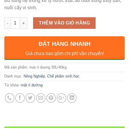
Bổ sung hệ thống xử lý nước thải, ao nuôi trồng thủy sản,
nuôi cấy vi sinh.
Số lượng
THÊM VÀO GIỎ HÀNG
ĐẶT HÀNG NHANH
Giá chưa bao gồm chi phí vận chuyển!
Mã sản phẩm:
mat ri duong 30L/40kg
Danh mục:
Nông Nghiệp
,
Chế phẩm sinh học
Từ khóa:
mật rỉ đường