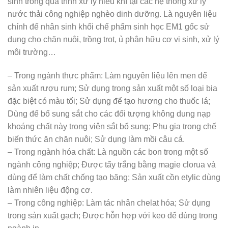
sinh trong quá trình xử lý hiếu khí tại các hệ thống xử lý
nước thải công nghiệp nghèo dinh dưỡng. Là nguyên liệu
chính để nhân sinh khối chế phẩm sinh học EM1 gốc sử
dụng cho chăn nuôi, trồng trọt, ủ phân hữu cơ vi sinh, xử lý
môi trường…
– Trong ngành thực phẩm: Làm nguyên liệu lên men để
sản xuất rượu rum; Sử dụng trong sản xuất một số loại bia
đặc biệt có màu tối; Sử dụng để tạo hương cho thuốc lá;
Dùng để bổ sung sắt cho các đối tượng không dung nạp
khoáng chất này trong viên sắt bổ sung; Phụ gia trong chế
biến thức ăn chăn nuôi; Sử dụng làm mồi câu cá.
– Trong ngành hóa chất: Là nguồn các bon trong một số
ngành công nghiệp; Được tẩy trắng bằng magie clorua và
dùng để làm chất chống tạo băng; Sản xuất cồn etylic dùng
làm nhiên liệu động cơ.
– Trong công nghiệp: Làm tác nhân chelat hóa; Sử dụng
trong sản xuất gạch; Được hỗn hợp với keo để dùng trong