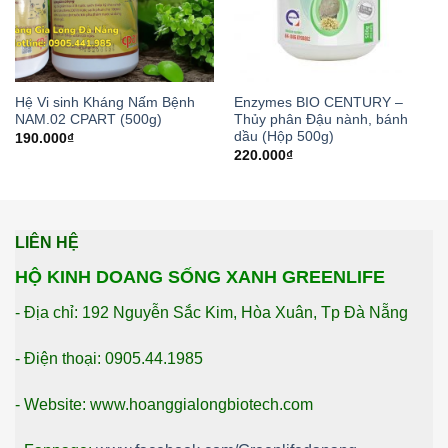
Hệ Vi sinh Kháng Nấm Bệnh
Enzymes BIO CENTURY –
NAM.02 CPART (500g)
Thủy phân Đậu nành, bánh
dầu (Hộp 500g)
190.000
₫
220.000
₫
LIÊN HỆ
HỘ KINH DOANG SỐNG XANH GREENLIFE
- Địa chỉ: 192 Nguyễn Sắc Kim, Hòa Xuân, Tp Đà Nẵng
- Điện thoại: 0905.44.1985
- Website: www.hoanggialongbiotech.com