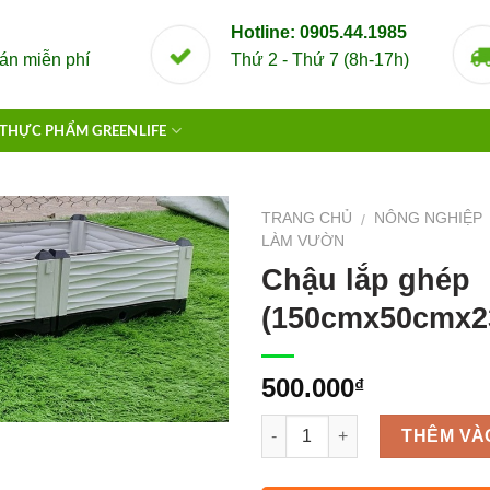
Hotline: 0905.44.1985
án miễn phí
Thứ 2 - Thứ 7 (8h-17h)
THỰC PHẨM GREENLIFE
TRANG CHỦ
NÔNG NGHIỆP
/
LÀM VƯỜN
Chậu lắp ghép
(150cmx50cmx2
500.000
₫
Số lượng
THÊM VÀ