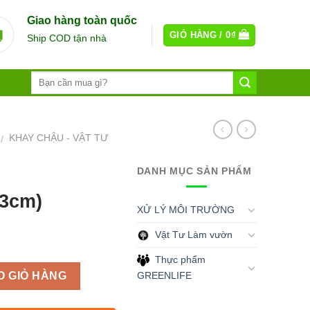
Giao hàng toàn quốc
GIỎ HÀNG /
0
₫
Ship COD tận nhà
KHAY CHẬU - VẬT TƯ
/
DANH MỤC SẢN PHẨM
3cm)
XỬ LÝ MÔI TRƯỜNG
Vật Tư Làm vườn
Thực phẩm
GREENLIFE
O GIỎ HÀNG