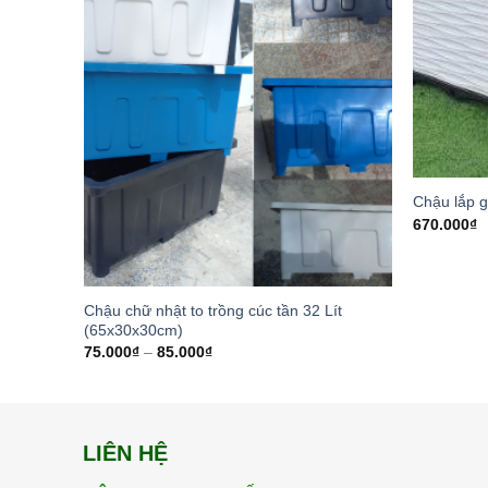
Chậu lắp 
670.000
₫
Chậu chữ nhật to trồng cúc tần 32 Lít
(65x30x30cm)
75.000
₫
–
85.000
₫
LIÊN HỆ