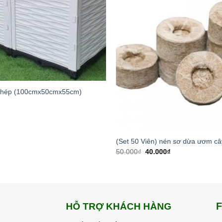
ghép (100cmx50cmx55cm)
(Set 50 Viên) nén sơ dừa ươm câ
50.000
₫
40.000
₫
HỖ TRỢ KHÁCH HÀNG