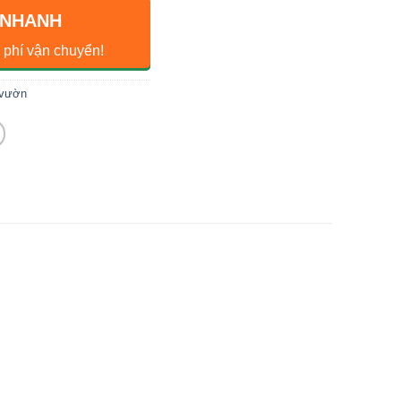
 NHANH
 phí vận chuyển!
 vườn