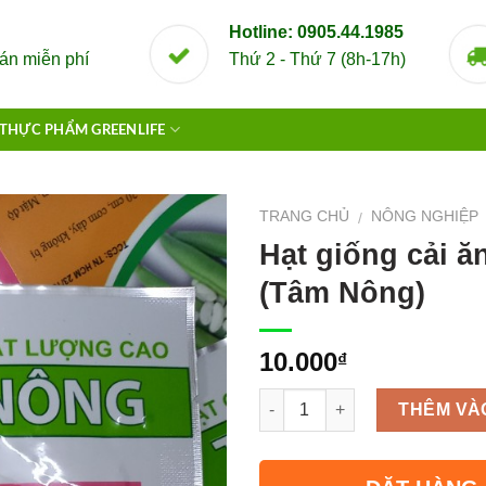
Hotline: 0905.44.1985
án miễn phí
Thứ 2 - Thứ 7 (8h-17h)
THỰC PHẨM GREENLIFE
TRANG CHỦ
NÔNG NGHIỆP
/
Hạt giống cải ă
(Tâm Nông)
10.000
₫
Số lượng
THÊM VÀ