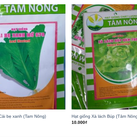
 Cải bẹ xanh (Tam Nông)
Hạt giống Xà lách Búp (Tâm Nôn
10.000
₫