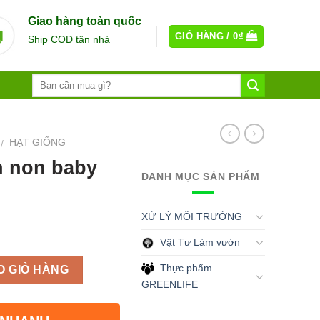
Giao hàng toàn quốc
GIỎ HÀNG /
0
₫
Ship COD tận nhà
HẠT GIỐNG
/
n non baby
DANH MỤC SẢN PHẨM
XỬ LÝ MÔI TRƯỜNG
Vật Tư Làm vườn
Thực phẩm
O GIỎ HÀNG
GREENLIFE